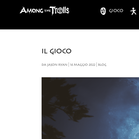
GIOCO
IL GIOCO
DA
JASON RYAN
|
16 MAGGIO 2022
|
BLOG